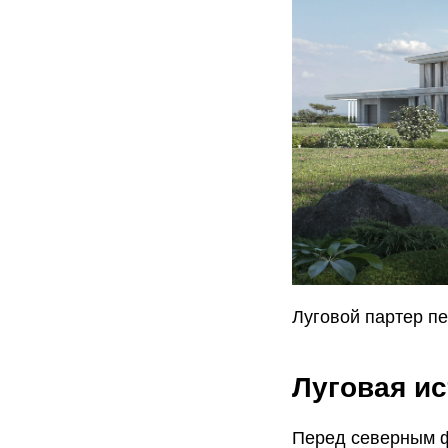
Луговой партер п
Луговая и
Перед северным ф