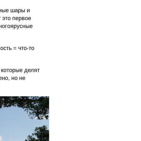
еные шары и
 это первое
многоярусные
ость = что-то
 которые делят
но, но не