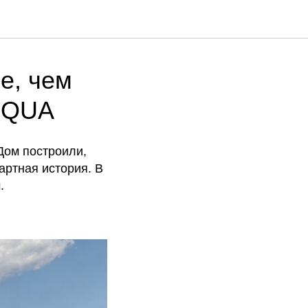
е, чем
 EQUA
Дом построили,
артная история. В
.