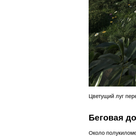
Цветущий луг пер
Беговая д
Около полукиломе