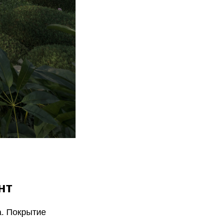
нт
а. Покрытие