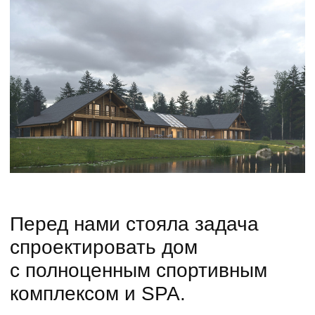
Перед нами стояла задача
спроектировать дом
с полноценным спортивным
комплексом и SPA.
Подробнее
Состав
Концепция
Внешне дом кажется простым. У него
отсутствуют сложные архитектурные
формы, но передовые инженерные
коммуникации делают его
ультрасовременным.
Подробнее
Архитектура