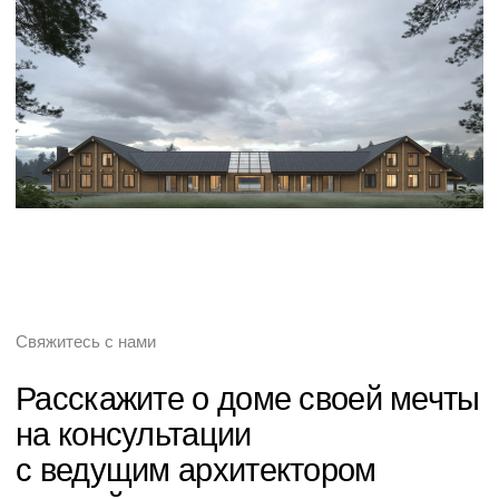
VECTRA — 850 м²
Синтез нестандартных форм и классических материалов
Whats'App
Офис
Мессенджеры
Telegram
+7 931 111 01 69
Whats'App
info@onehouse.ru
Telegram-канал
Москва,
Проектируемый пр.
№ 4062, 6, стр. 16
Партнерам
Поставщикам
partners@onehouse.ru
snab@onehouse.ru
Стать партнером
Соискателям
resume@onehouse.ru
Вакансии