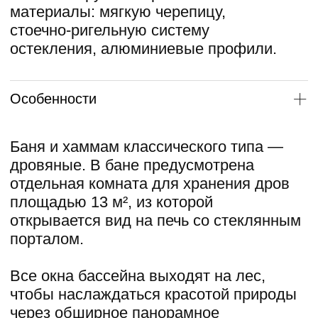
центральная часть крыши, шириной 9
метров. Она стеклянная,
светопрозрачная и выполнена без
единой колонны благодаря
использованию мощных деревянных
ферм из клееного бруса.
Подробнее
Слово автора
Этот проект — один из самых
необычных на нашей практике. Мы
спроектировали не просто жилой дом,
а дом в составе полноценного
спортивного комплекса.
Современные инженерные решения
на контрасте с традиционными
натуральными материалами и
близостью к природе делают проект
действительно уникальным.