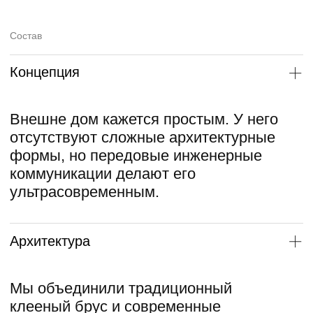
Мы объединили традиционный
клееный брус и современные
материалы: мягкую черепицу,
стоечно-ригельную систему
остекления, алюминиевые профили.
Подробнее
Особенности
Баня и хаммам классического типа —
дровяные. В бане предусмотрена
отдельная комната для хранения дров
площадью 13 м², из которой
открывается вид на печь со стеклянным
порталом.
Все окна бассейна выходят на лес,
чтобы наслаждаться красотой природы
через обширное панорамное
остекление.
Главная особенность бассейна —