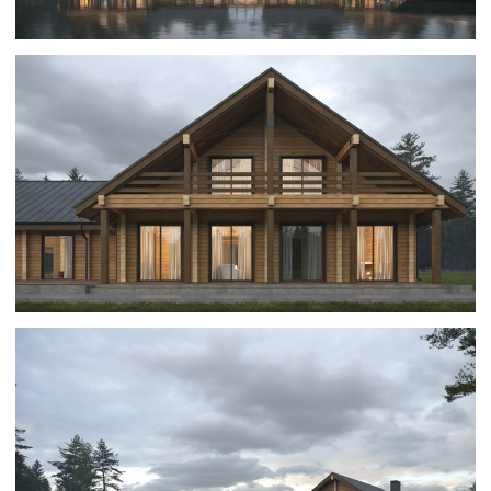
Свяжитесь с нами
Расскажите о доме своей мечты
на консультации
с ведущим архитектором
и дизайнером интерьера
Обсуждение ни к чему не обязывает: расскажем
о себе, продумаем концепцию и планировку
дома, покажем этапы, сроки и бюджет проекта
Ольга
Консультант по архитектуре
+7