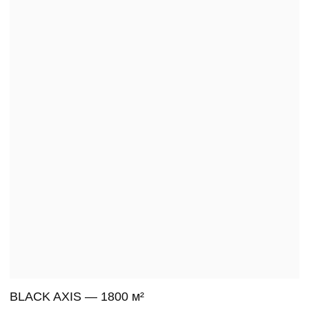
BARVIKHA PRIVATE — 774 М²
Уют, собранный в форме