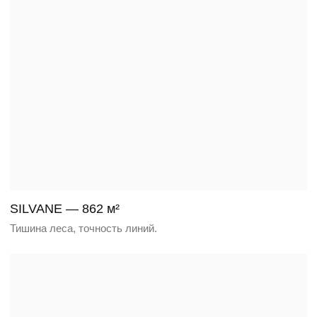
ORBIS — 600 м²
Функциональная вилла выразительным
фасадом и вторым светом
MILLENIUM PARK — 1200 м²
Современная вилла в клубном
посёлке ближнего Подмосковья