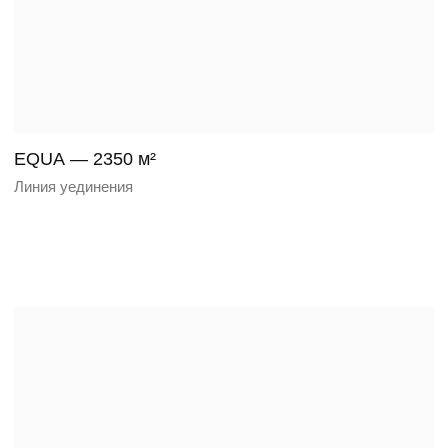
LINE HAVEN — 1750 м²
Баланс формы — баланс жизни
SHELTER RIVER — 430 м²
Минимум слов. Максимум покоя.