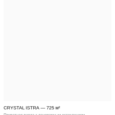
MAYENDORF GARDENS — 620 м²
Одноэтажная вилла с консольной кровлей и панорамным
энергоостеклением