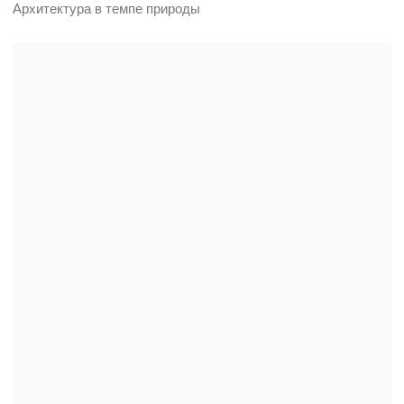
FLOATE — 984 м²
Лёгкость форм. Глубина образа.
Forest From The Window — 700 м²
Гармония природы и архитектуры