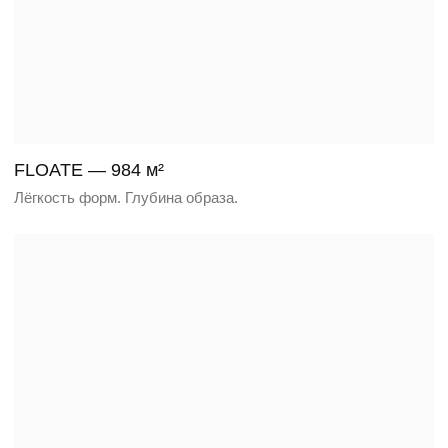
CRYSTAL ISTRA — 725 м²
Приватная вилла с панорамным остеклением