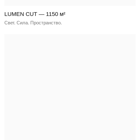
SILVANE — 862 м²
Тишина леса, точность линий.