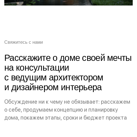
Партнерам
Поставщикам
partners@onehouse.ru
snab@onehouse.ru
Стать партнером
Соискателям
resume@onehouse.ru
Вакансии
Политика
конфиденциальности
Карта сайта