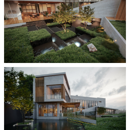
HILLTOP — 400 м²
Функциональный загородный дом с баней и террасой
Whats'App
Офис
Мессенджеры
Telegram
+7 931 111 01 69
Whats'App
info@onehouse.ru
Telegram-канал
Москва,
Проектируемый пр.
№ 4062, 6, стр. 16