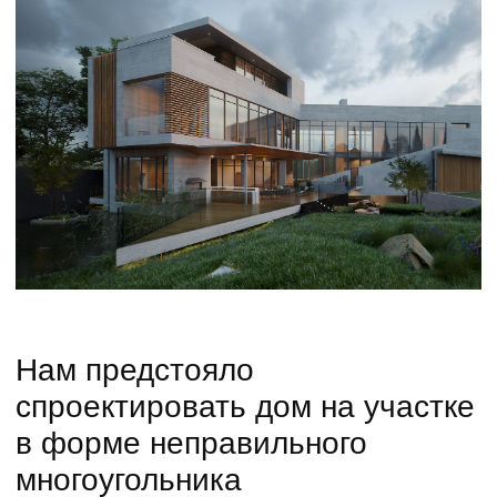
Нам предстояло
спроектировать дом на участке
в форме неправильного
многоугольника
с существенным уклоном.
Подробнее
Состав
Концепция
Дарьино — проект, свободный
от условностей. Мы применили
несколько стилей, связанных общей
концепцией. В итоге получился дом с 9
разноплановыми фасадами.