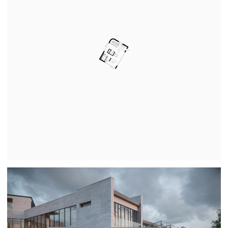
Свяжитесь с нами
Расскажите о доме своей мечты
на консультации
с ведущим архитектором
и дизайнером интерьера
Обсуждение ни к чему не обязывает: расскажем
о себе, продумаем концепцию и планировку
дома, покажем этапы, сроки и бюджет проекта