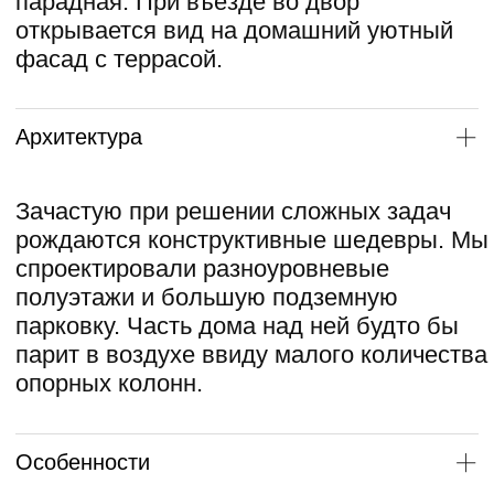
зал. Высота потолка в нём около 9
метров, а две стены выполнены
полностью из стекла. В этой части
объекта визуальная граница между
внутренним и внешним
пространством стирается.
Одно из функциональных решений,
которое стало нашей фирменной
особенностью — это центральная
лестница. Она позволяет попасть
в любую часть дома всего за 20
шагов — и это при площади
1500 м².
Также «изюминкой» виллы стала
входная группа, которая
великолепно сливается
с ландшафтом. Пышная зелень
будто вырастает из конструкции
бетонных ступеней и эффектно