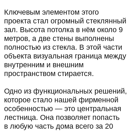
подсвечивается светодиодными
светильниками.
Подробнее
Слово автора
Клиенты знали, каким хотели видеть
будущий дом, но не ставили жестких
рамок. Поэтому работать над
проектом было одновременно сложно
и интересно. Именно в такой
атмосфере рождаются неповторимые
проекты, в которых творческое
видение архитектора объединяется с
научным подходом.
1 этаж
2 этаж
3 этаж