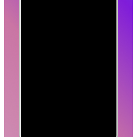
Офис
Мессенджеры
8 800 600-28-66
Whats'App
info@onehouse.ru
Telegram
Telegram-канал
г. Москва, Пресненская
наб., 12 Башня
«Федерация» Восток
Партнерам
Поставщикам
partners@onehouse.ru
snab@onehouse.ru
Стать партнером
Соискателям
resume@onehouse.ru
Вакансии