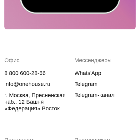
English Version
Политика
конфиденциальности
Карта сайта
Whats'App
Офис
Мессенджеры
Telegram
8 800 600-28-66
Telegram-канал
info@onehouse.ru
Москва,
Проектируемый пр.
№ 4062, 6, стр. 16
Партнерам
Поставщикам
partners@onehouse.ru
snab@onehouse.ru
Стать партнером