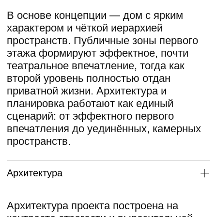
статусность и визуальную силу.
Несмотря на сложный, «рваный» объём,
здание воспринимается цельным и
лаконичным.
Ортогональная структура плана
виртуозно обыграна на фасадах,
создавая ощущение почти полного
отсутствия прямых углов и усиливая
эффект архитектурной интриги.
Подробнее
Планировка
Планировка дома выстроена как
продуманный сценарий жизни. Первый
этаж формирует активную
общественную зону: просторную
гостиную со вторым светом, камином и
встроенным барбекю, с выходом в
скрытый внутренний дворик. Здесь же
расположен полноценный SPA-блок с
бассейном, зоной отдыха и террасой для
солнечных ванн, а также светлый