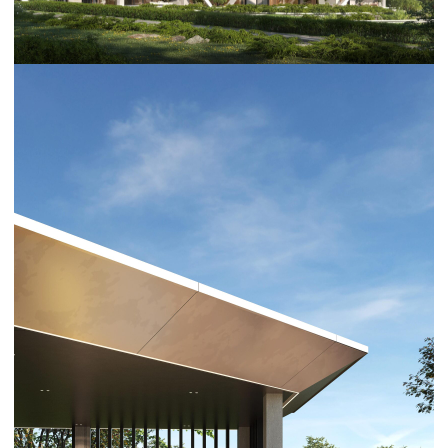
STEELFORM — 1000 м²
Совершенная геометрия современности
Whats'App
Офис
Мессенджеры
Telegram
+7 931 111 01 69
Whats'App
info@onehouse.ru
Telegram-канал
Москва,
Проектируемый пр.
№ 4062, 6, стр. 16
Партнерам
Поставщикам
partners@onehouse.ru
snab@onehouse.ru
Стать партнером