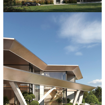
Свяжитесь с нами
Расскажите о доме своей мечты
на консультации
с ведущим архитектором
и дизайнером интерьера
Обсуждение ни к чему не обязывает: расскажем
о себе, продумаем концепцию и планировку
дома, покажем этапы, сроки и бюджет проекта
Ольга
Консультант по архитектуре
+7