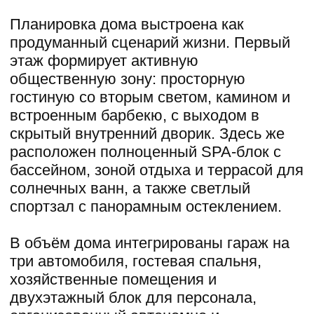
Фасады выполнены в сдержанной
светлой гамме, подчёркивающей
сложную геометрию объёма.
Декоративные рейки на окнах со стороны
соседних участков создают игру света и
тени и защищают интерьеры от
перегрева.
Выразительным акцентом стали
подшивы кровельных свесов из
композитного металла с латунным
оттенком. Этот приём добавляет
архитектуре теплоту и усиливает
ощущение премиальности, формируя
цельный и запоминающийся образ дома.
Подробнее
Слово автора
Этот проект — пример того, как сложная
архитектура может оставаться понятной
и комфортной. Мы стремились создать