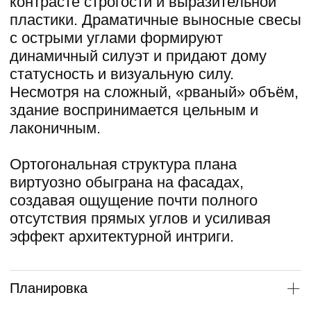
спортзал с панорамным остеклением.
В объём дома интегрированы гараж на
три автомобиля, гостевая спальня,
хозяйственные помещения и
двухэтажный блок для персонала,
организованный автономно и
функционально. Центральным акцентом
первого этажа стала винтовая лестница
в стеклянном атриуме, видимая с улицы.
Дополнительно предусмотрен
компактный пассажирский лифт.
Второй этаж полностью приватный:
здесь расположены четыре спальни,
включая мастер-спальню, каждая — с
собственной гардеробной и санузлом, а
также второй уровень блока персонала.
Подробнее
Особенности