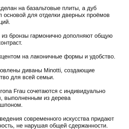
ным из дерева
временного искусства придают
арушая общей сдержанности.
 где важно было найти баланс
го функциональностью.
ю архитектуру, которая
а, сохраняя при этом комфорт для