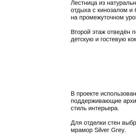
В проекте использованы натурал
поддерживающие архитектурную 
стиль интерьера.
Для отделки стен выбран геналдо
мрамор Silver Grey.
В зоне отдыха акцент сделан на б
нейтрального тона стал основой 
и встроенных конструкций.
Металлические детали из бронзы
геометрию и придают контраст.
Мебель подобрана с акцентом на
В кухне-гостиной установлены див
комфортное пространство для все
Обеденные стулья Poltrona Frau 