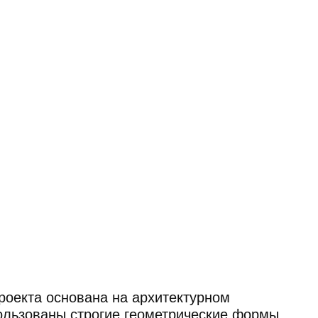
вана на архитектурном
строгие геометрические формы
сти форм, отсутствии ярких