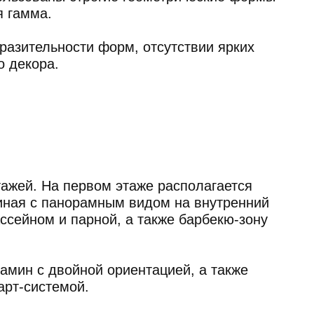
первом этаже располагается
орамным видом на внутренний
парной, а также барбекю-зону
йной ориентацией, а также
й.
а дополнительно ведёт в зону
й, расположенную
первым и вторым этажами.
ные зоны — мастер-спальню,