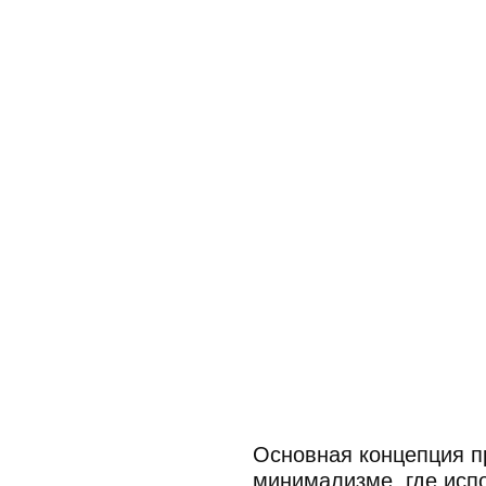
Основная концепция проекта осно
минимализме, где использованы 
и сдержанная цветовая гамма.
Дизайн строится на выразительно
акцентов и избыточного декора.