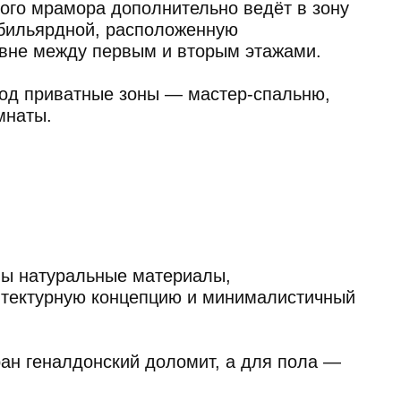
ьные материалы,
концепцию и минималистичный
нский доломит, а для пола —
азальтовые плиты, а дуб
для отделки дверных проёмов
 гармонично дополняют общую
 лаконичные формы и удобство.
аны Minotti, создающие
й семьи.
сочетаются с индивидуально