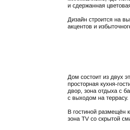
Дом состоит из двух этажей. На 
просторная кухня-гостиная с пан
двор, зона отдыха с бассейном и 
с выходом на террасу.
В гостиной размещён камин с дво
зона TV со скрытой смарт-системо
Лестница из натурального мрамор
отдыха с кинозалом и бильярдно
на промежуточном уровне между 
Второй этаж отведён под приват
детскую и гостевую комнаты.