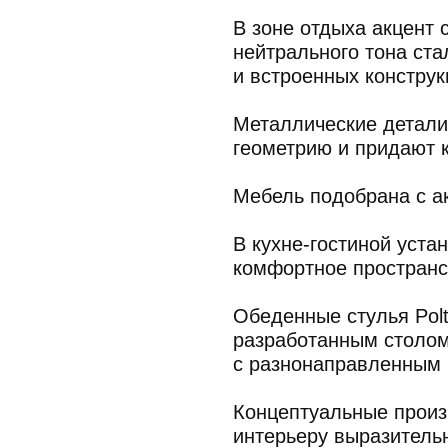
разработанным столом, выполнен
с разнонаправленным шпоном.
Концептуальные произведения со
интерьеру выразительность, не н
Проект стал сложным уравнением,
между эффектностью дизайна и е
Основной акцент сделан на строгу
определяет характер пространств
жизни и отдыха.
Алёна Шихова