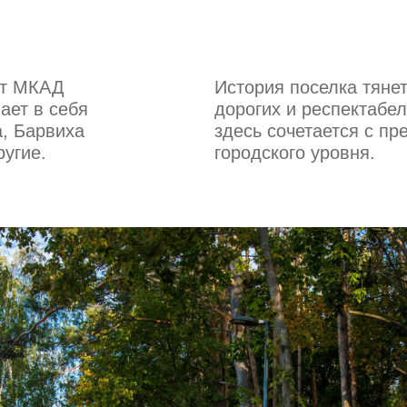
от МКАД
История поселка тянет
ает в себя
дорогих и респектабе
, Барвиха
здесь сочетается с п
ругие.
городского уровня.